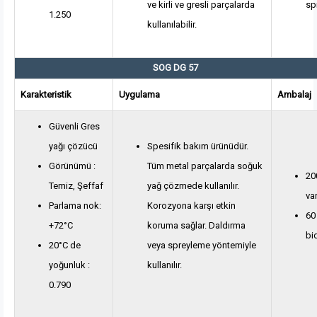
ve kirli ve gresli parçalarda
sp
1.250
kullanılabilir.
SOG DG 57
Karakteristik
Uygulama
Ambalaj
Güvenli Gres
yağı çözücü
Spesifik bakım ürünüdür.
Görünümü :
Tüm metal parçalarda soğuk
200
Temiz, Şeffaf
yağ çözmede kullanılır.
var
Parlama nok:
Korozyona karşı etkin
60 
+72°C
koruma sağlar. Daldırma
bi
20°C de
veya spreyleme yöntemiyle
yoğunluk :
kullanılır.
0.790