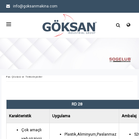
info@goksanmakina.com
+90 (224) 245 11 99
ANASAYFA
KURUMSAL
ÜRÜNLER
Pas Çözücü ve Temizleyiciler
SEKTÖRLER
HABERLER
RD 28
İLETIŞIM
Karakteristik
Uygulama
Ambalaj
Çok amaçlı
Plastik,Aliminyum,Paslanmaz
52
yağ çözücü