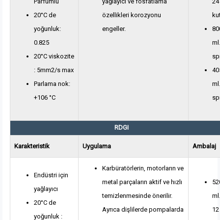
Parfümlü
yağlayıcı ve fosfatlama
24
20°C de
özellikleri korozyonu
ku
yoğunluk:
engeller.
80
0.825
ml
20°C viskozite
sp
: 5mm2/s max
40
Parlama nok:
ml
+106 °C
sp
RDGI
Karakteristik
Uygulama
Ambalaj
Karbüratörlerin, motorların ve
Endüstri için
metal parçaların aktif ve hızlı
52
yağlayıcı
temizlenmesinde önerilir.
ml
20°C de
Ayrıca dişlilerde pompalarda
12
yoğunluk :