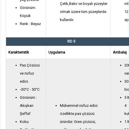
Çelik,Bakır ve boyalı yüzeyler
ml.
Görünüm:
olmak üzere tüm yüzeylerde
12
Köpük
kullanılır.
sp
Renk : Beyaz
RD 5
Karakteristik
Uygulama
Ambalaj
Pas Çözücü
200
ve nüfuz
var
edici.
30 
-30°C - 50°C
bi
Görünüm :
5 l
Akışkan
Mükemmel nüfuz edici
4
Şeffaf
özellikte pas çözücü
ku
Koku:
üründür. Gres çözücü,
1 l