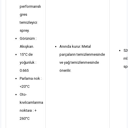
performanslı
gres
temizleyici
sprey.
Görünüm :
Akışkan.
Anında kurur. Metal
52
15°C de
parçaların temizlenmesinde
ml
yoğunluk :
ve yağ temizlenmesinde
sp
0.665
önerilir.
Parlama nok :
<20°C
Oto-
kıvılcamlanma
noktası : +
260°C