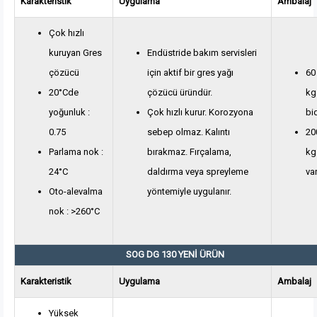
Karakteristik
Uygulama
Ambalaj
Çok hızlı
kuruyan Gres
Endüstride bakım servisleri
çözücü
için aktif bir gres yağı
60
20°Cde
çözücü üründür.
kg
yoğunluk :
Çok hızlı kurur. Korozyona
bi
0.75
sebep olmaz. Kalıntı
20
Parlama nok :
bırakmaz. Fırçalama,
kg
24°C
daldırma veya spreyleme
var
Oto-alevalma
yöntemiyle uygulanır.
nok : >260°C
SOG DG 130 YENİ ÜRÜN
Karakteristik
Uygulama
Ambalaj
Yüksek