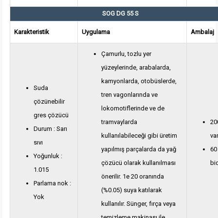
SOG DG 55 S
Karakteristik
Uygulama
Ambalaj
Çamurlu, tozlu yer
yüzeylerinde, arabalarda,
kamyonlarda, otobüslerde,
Suda
tren vagonlarında ve
çözünebilir
lokomotiflerinde ve de
gres çözücü
tramvaylarda
200
Durum : Sarı
kullanılabileceği gibi üretim
var
sıvı
yapılmış parçalarda da yağ
60 
Yoğunluk :
çözücü olarak kullanılması
bi
1.015
önerilir. 1e 20 oranında
Parlama nok :
(%0.05) suya katılarak
Yok
kullanılır. Sünger, fırça veya
temizleme makinası ile