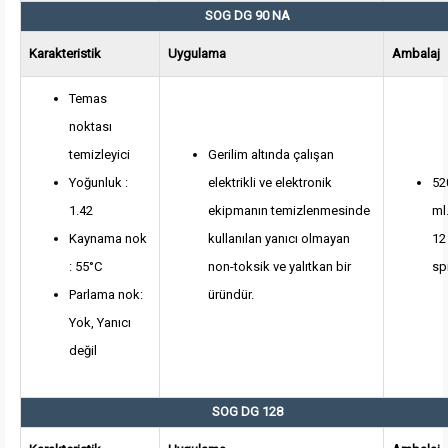
SOG DG 90 NA
Karakteristik
Uygulama
Ambalaj
Temas
noktası
temizleyici
Gerilim altında çalışan
Yoğunluk :
elektrikli ve elektronik
52
1.42
ekipmanın temizlenmesinde
ml
Kaynama nok
kullanılan yanıcı olmayan
12
: 55°C
non-toksik ve yalıtkan bir
sp
Parlama nok:
üründür.
Yok, Yanıcı
değil
SOG DG 128