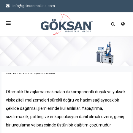
info@goksanmakina.com
+90 (224) 245 11 99
ANASAYFA
KURUMSAL
ÜRÜNLER
Metermix - Otomatik Dozajlama Makinaları
SEKTÖRLER
HABERLER
Otomotik Dozajlama makinaları iki komponentli düşük ve yüksek
İLETIŞIM
viskoziteli malzemeleri sürekli doğru ve hacim sağlayacak bir
şekilde dağıtma işlemlerinde kullanılırlar. Yapıştırma,
sızdırmazlık, potting ve enkapsülasyon dahil olmak üzere, geniş
bir uygulama yelpazesinde üstün bir dağıtım çözümüdür.