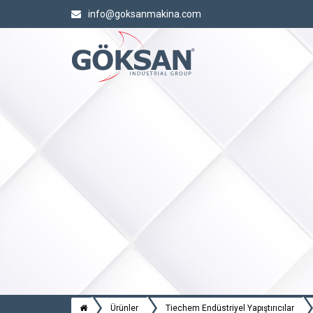
info@goksanmakina.com
Ürünler
Tiechem Endüstriyel Yapıştırıcılar