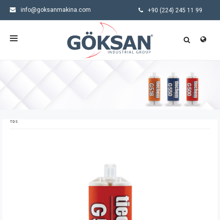
info@goksanmakina.com
ANASAYFA
KURUMSAL
ÜRÜNLER
TDS
SEKTÖRLER
HABERLER
İLETIŞIM