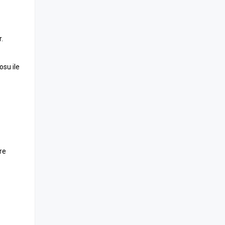
.
osu ile
öre