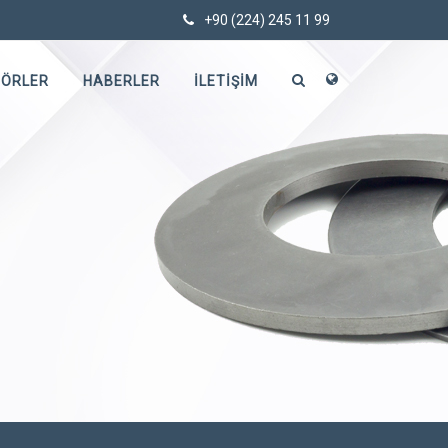
+90 (224) 245 11 99
TÖRLER
HABERLER
İLETIŞIM