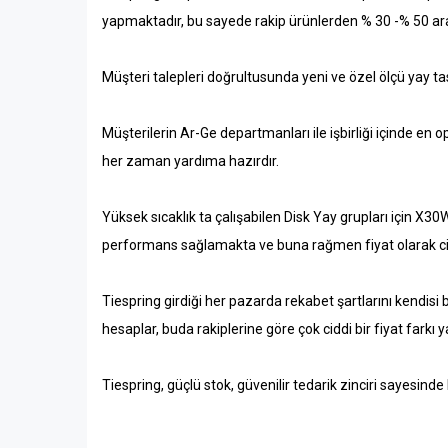
yapmaktadır, bu sayede rakip ürünlerden % 30 -% 50 ar
Müşteri talepleri doğrultusunda yeni ve özel ölçü yay 
Müşterilerin Ar-Ge departmanları ile işbirliği içinde en
her zaman yardıma hazırdır.
Yüksek sıcaklık ta çalışabilen Disk Yay grupları için X30
performans sağlamakta ve buna rağmen fiyat olarak cidd
Tiespring girdiği her pazarda rekabet şartlarını kendisi bel
hesaplar, buda rakiplerine göre çok ciddi bir fiyat farkı ya
Tiespring, güçlü stok, güvenilir tedarik zinciri sayesind