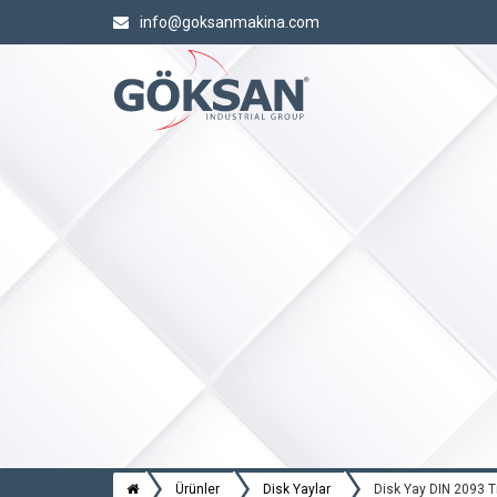
info@goksanmakina.com
Ürünler
Disk Yaylar
Disk Yay DIN 2093 Ti