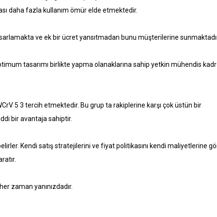
ası daha fazla kullanım ömür elde etmektedir.
tasarlamakta ve ek bir ücret yansıtmadan bunu müşterilerine sunmaktadır
 optimum tasarımı birlikte yapma olanaklarına sahip yetkin mühendis kadr
WCrV 5 3 tercih etmektedir. Bu grup ta rakiplerine karşı çok üstün bir
i bir avantaja sahiptir.
irler. Kendi satış stratejilerini ve fiyat politikasını kendi maliyetlerine g
ratır.
e her zaman yanınızdadır.