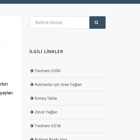
İLGILI LINKLER
Tiechem G550
rbiri
Rulmanlar için Gres Yağları
yayları
Rotary Table
Zincir Yağları
Tiechem G518
Rulman Baskı Yayı